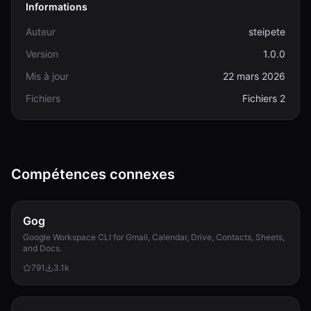
Informations
Auteur
steipete
Version
1.0.0
Mis à jour
22 mars 2026
Fichiers
Fichiers 2
Compétences connexes
Gog
Google Workspace CLI for Gmail, Calendar, Drive, Contacts, Sheets,
and Docs.
791
3.1k