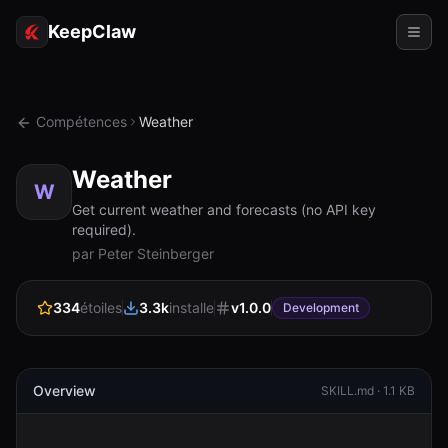
KeepClaw
Agents
Compétences
Weather
Compétences
Weather
Accès au jeton
W
Get current weather and forecasts (no API key
required).
Cas d'usage
par Peter Steinberger
Tarifs
334
étoiles
3.3k
installe
v
1.0.0
Development
RESSOURCES
Comparer
Documentation
Overview
SKILL.md ·
1.1 KB
À propos