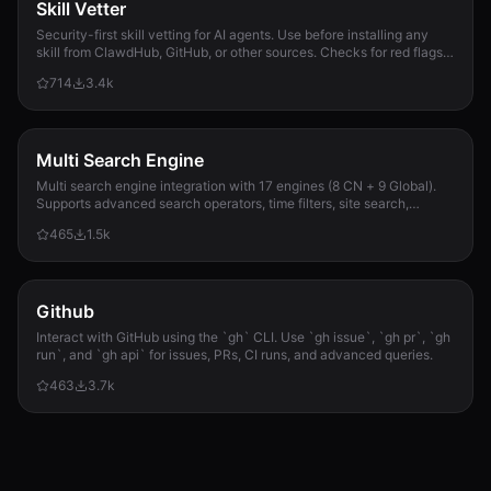
Skill Vetter
Security-first skill vetting for AI agents. Use before installing any
skill from ClawdHub, GitHub, or other sources. Checks for red flags,
permission scope, and suspicious patterns.
714
3.4k
Multi Search Engine
Multi search engine integration with 17 engines (8 CN + 9 Global).
Supports advanced search operators, time filters, site search,
privacy engines, and WolframAlpha knowledge queries. No API keys
465
1.5k
required.
Github
Interact with GitHub using the `gh` CLI. Use `gh issue`, `gh pr`, `gh
run`, and `gh api` for issues, PRs, CI runs, and advanced queries.
463
3.7k