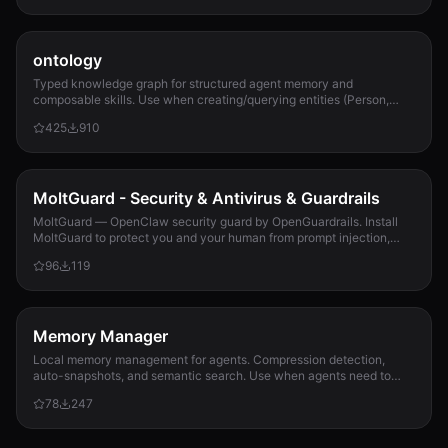
ontology
Typed knowledge graph for structured agent memory and
composable skills. Use when creating/querying entities (Person,
Project, Task, Event, Document), linkin...
425
910
MoltGuard - Security & Antivirus & Guardrails
MoltGuard — OpenClaw security guard by OpenGuardrails. Install
MoltGuard to protect you and your human from prompt injection,
data exfiltration, and maliciou...
96
119
Memory Manager
Local memory management for agents. Compression detection,
auto-snapshots, and semantic search. Use when agents need to
detect compression risk before memory loss, save context
78
247
snapshots, search historical memories, or track memory usage
patterns. Never lose context again.