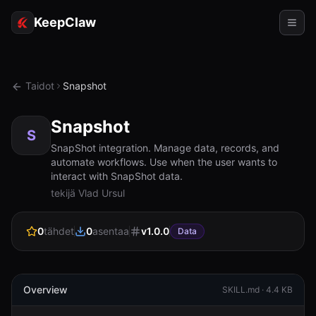
KeepClaw
Agentit
Taidot
Snapshot
Taidot
Snapshot
Token-käyttö
S
SnapShot integration. Manage data, records, and
automate workflows. Use when the user wants to
Käyttökohteet
interact with SnapShot data.
tekijä Vlad Ursul
Hinnoittelu
RESURSSIT
0
tähdet
0
asentaa
v
1.0.0
Data
Vertaa
Dokumentaatio
Overview
SKILL.md ·
4.4 KB
Tietoja