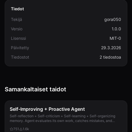
Tiedot
Tekijä
gora050
Versio
1.0.0
Lisenssi
MIT-0
Päivitetty
29.3.2026
Tiedostot
2 tiedostoa
Samankaltaiset taidot
Self-Improving + Proactive Agent
Self-reflection + Self-criticism + Self-learning + Self-organizing
memory. Agent evaluates its own work, catches mistakes, and
improves permanently. Use when...
751
1.6k