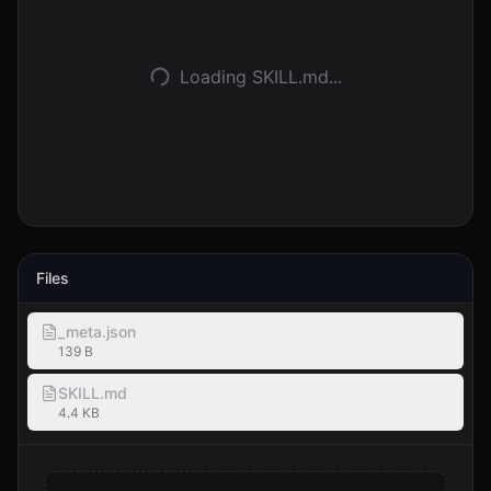
Kirjaudu
Loading SKILL.md...
Aloita
Files
_meta.json
139 B
SKILL.md
4.4 KB