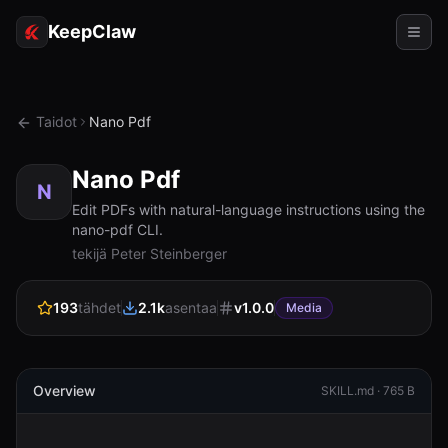
KeepClaw
Agentit
Taidot
Nano Pdf
Taidot
Nano Pdf
Token-käyttö
N
Edit PDFs with natural-language instructions using the
nano-pdf CLI.
Käyttökohteet
tekijä Peter Steinberger
Hinnoittelu
193
tähdet
2.1k
asentaa
v
1.0.0
Media
RESURSSIT
Vertaa
Dokumentaatio
Overview
SKILL.md ·
765 B
Tietoja