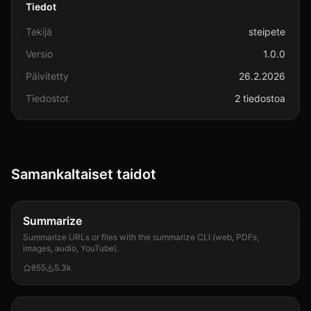
Tiedot
Tekijä
steipete
Versio
1.0.0
Päivitetty
26.2.2026
Tiedostot
2 tiedostoa
Samankaltaiset taidot
Summarize
Summarize URLs or files with the summarize CLI (web, PDFs,
images, audio, YouTube).
855
5.3k