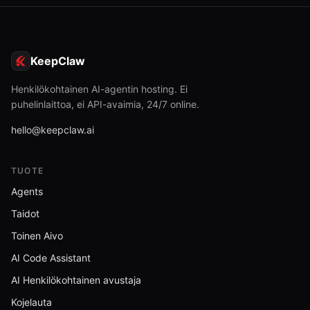
KeepClaw
Henkilökohtainen AI-agentin hosting. Ei
puhelinlaittoa, ei API-avaimia, 24/7 online.
hello@keepclaw.ai
TUOTE
Agents
Taidot
Toinen Aivo
AI Code Assistant
AI Henkilökohtainen avustaja
Kojelauta