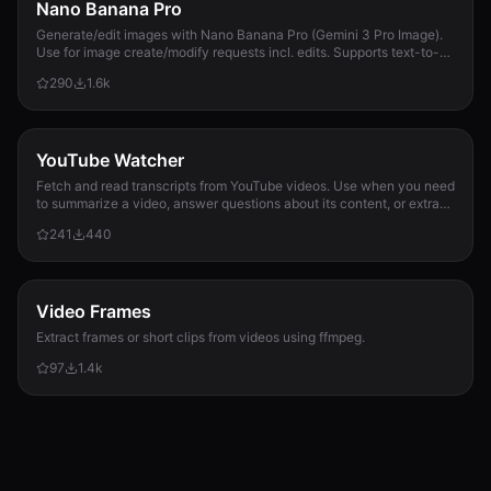
Nano Banana Pro
Generate/edit images with Nano Banana Pro (Gemini 3 Pro Image).
Use for image create/modify requests incl. edits. Supports text-to-
image + image-to-image; 1K/2K/4K; use --input-image.
290
1.6k
YouTube Watcher
Fetch and read transcripts from YouTube videos. Use when you need
to summarize a video, answer questions about its content, or extract
information from it.
241
440
Video Frames
Extract frames or short clips from videos using ffmpeg.
97
1.4k