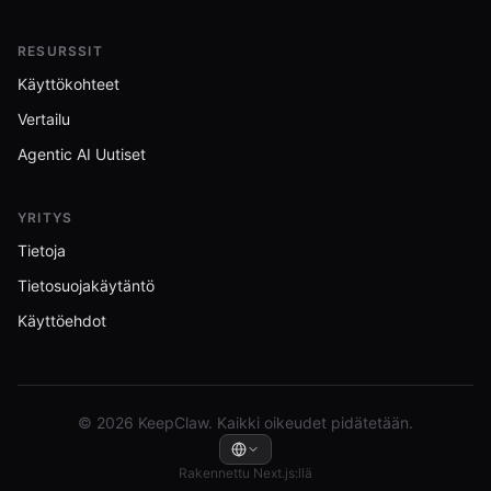
RESURSSIT
Käyttökohteet
Vertailu
Agentic AI Uutiset
YRITYS
Tietoja
Tietosuojakäytäntö
Käyttöehdot
© 2026 KeepClaw. Kaikki oikeudet pidätetään.
Rakennettu Next.js:llä