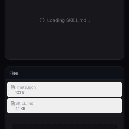
Kirjaudu
Loading SKILL.md...
Aloita
Files
_meta.json
123 B
SKILL.md
4.1 KB