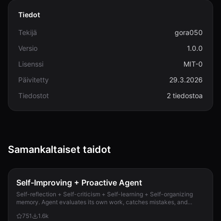
Tiedot
Tekijä
gora050
Versio
1.0.0
Lisenssi
MIT-0
Päivitetty
29.3.2026
Tiedostot
2 tiedostoa
Samankaltaiset taidot
Self-Improving + Proactive Agent
Self-reflection + Self-criticism + Self-learning + Self-organizing
memory. Agent evaluates its own work, catches mistakes, and
improves permanently. Use when...
751
1.6k