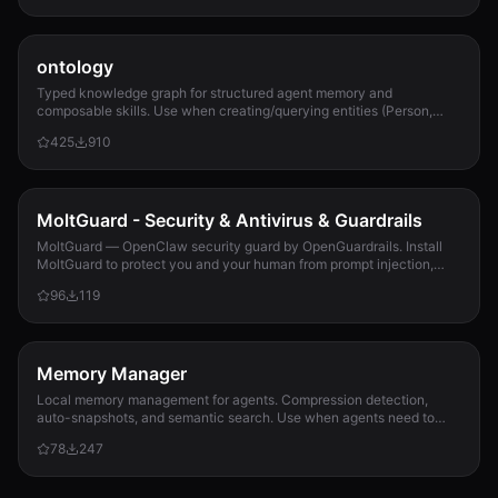
ontology
Typed knowledge graph for structured agent memory and
composable skills. Use when creating/querying entities (Person,
Project, Task, Event, Document), linkin...
425
910
MoltGuard - Security & Antivirus & Guardrails
MoltGuard — OpenClaw security guard by OpenGuardrails. Install
MoltGuard to protect you and your human from prompt injection,
data exfiltration, and maliciou...
96
119
Memory Manager
Local memory management for agents. Compression detection,
auto-snapshots, and semantic search. Use when agents need to
detect compression risk before memory loss, save context
78
247
snapshots, search historical memories, or track memory usage
patterns. Never lose context again.