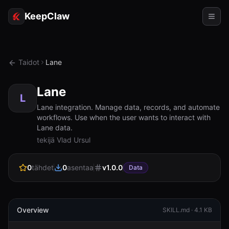
KeepClaw
Agentit
Taidot
Lane
Taidot
Lane
Token-käyttö
L
Lane integration. Manage data, records, and automate
workflows. Use when the user wants to interact with
Käyttökohteet
Lane data.
tekijä Vlad Ursul
Hinnoittelu
RESURSSIT
0
tähdet
0
asentaa
v
1.0.0
Data
Vertaa
Dokumentaatio
Overview
SKILL.md ·
4.1 KB
Tietoja