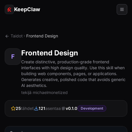
KeepClaw
Agentit
Taidot
Frontend Design
Taidot
Frontend Design
Token-käyttö
F
Create distinctive, production-grade frontend
interfaces with high design quality. Use this skill when
Käyttökohteet
building web components, pages, or applications.
Generates creative, polished code that avoids generic
Hinnoittelu
AI aesthetics.
tekijä michaelmonetized
RESURSSIT
Vertaa
25
tähdet
121
asentaa
v
0.1.0
Development
Dokumentaatio
Tietoja