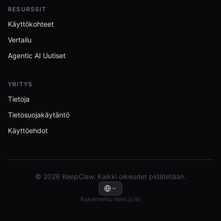
RESURSSIT
Käyttökohteet
Vertailu
Agentic AI Uutiset
YRITYS
Tietoja
Tietosuojakäytäntö
Käyttöehdot
© 2026 KeepClaw. Kaikki oikeudet pidätetään.
Rakennettu Next.js:llä