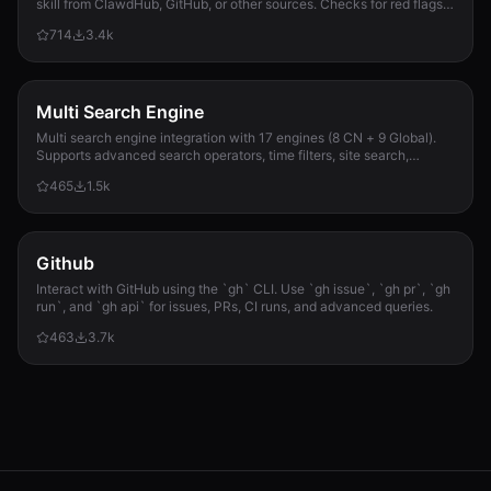
skill from ClawdHub, GitHub, or other sources. Checks for red flags,
permission scope, and suspicious patterns.
714
3.4k
Multi Search Engine
Multi search engine integration with 17 engines (8 CN + 9 Global).
Supports advanced search operators, time filters, site search,
privacy engines, and WolframAlpha knowledge queries. No API keys
465
1.5k
required.
Github
Interact with GitHub using the `gh` CLI. Use `gh issue`, `gh pr`, `gh
run`, and `gh api` for issues, PRs, CI runs, and advanced queries.
463
3.7k