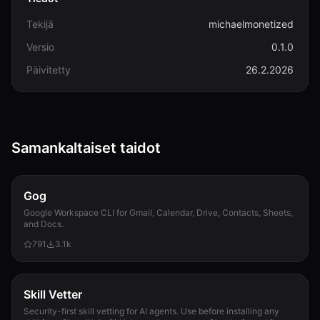
Tekijä
michaelmonetized
Versio
0.1.0
Päivitetty
26.2.2026
Samankaltaiset taidot
Gog
Google Workspace CLI for Gmail, Calendar, Drive, Contacts, Sheets,
and Docs.
791
3.1k
Skill Vetter
Security-first skill vetting for AI agents. Use before installing any