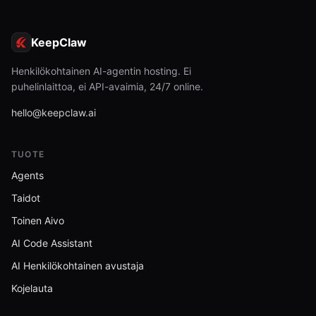
KeepClaw
Henkilökohtainen AI-agentin hosting. Ei
puhelinlaittoa, ei API-avaimia, 24/7 online.
hello@keepclaw.ai
TUOTE
Agents
Taidot
Toinen Aivo
AI Code Assistant
AI Henkilökohtainen avustaja
Kojelauta