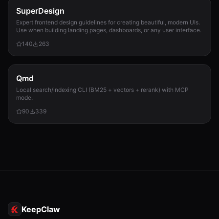
SuperDesign
Expert frontend design guidelines for creating beautiful, modern UIs.
Use when building landing pages, dashboards, or any user interface.
140
263
Qmd
Local search/indexing CLI (BM25 + vectors + rerank) with MCP
mode.
90
339
KeepClaw