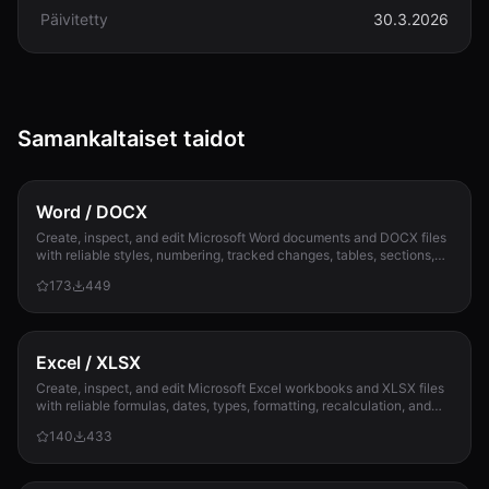
Päivitetty
30.3.2026
Samankaltaiset taidot
Word / DOCX
Create, inspect, and edit Microsoft Word documents and DOCX files
with reliable styles, numbering, tracked changes, tables, sections,
and compatibility check...
173
449
Excel / XLSX
Create, inspect, and edit Microsoft Excel workbooks and XLSX files
with reliable formulas, dates, types, formatting, recalculation, and
template preservation...
140
433