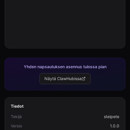
Kirjaudu
Aloita
Yhden napsautuksen asennus tulossa pian
Näytä ClawHubissa
Tiedot
Tekijä
steipete
Versio
1.0.0