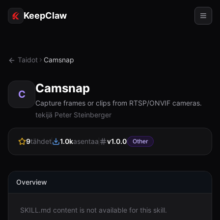
KeepClaw
Agentit
Taidot
Camsnap
Taidot
Camsnap
Token-käyttö
C
Capture frames or clips from RTSP/ONVIF cameras.
Käyttökohteet
tekijä Peter Steinberger
Hinnoittelu
9
tähdet
1.0k
asentaa
v
1.0.0
Other
RESURSSIT
Vertaa
Overview
Dokumentaatio
SKILL.md content is not available for this skill.
Tietoja