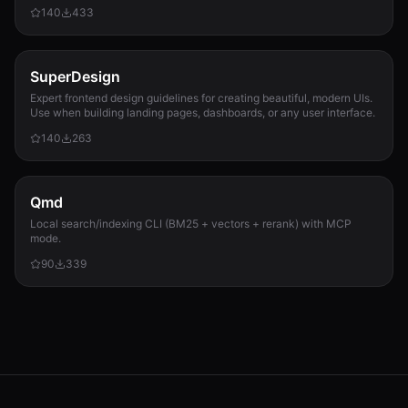
template preservation...
140
433
SuperDesign
Expert frontend design guidelines for creating beautiful, modern UIs.
Use when building landing pages, dashboards, or any user interface.
140
263
Qmd
Local search/indexing CLI (BM25 + vectors + rerank) with MCP
mode.
90
339