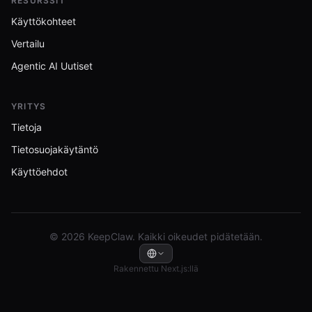
RESURSSIT
Käyttökohteet
Vertailu
Agentic AI Uutiset
YRITYS
Tietoja
Tietosuojakäytäntö
Käyttöehdot
© 2026 KeepClaw. Kaikki oikeudet pidätetään.
Rakennettu Next.js:llä