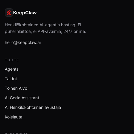
KeepClaw
Henkilökohtainen AI-agentin hosting. Ei
puhelinlaittoa, ei API-avaimia, 24/7 online.
hello@keepclaw.ai
TUOTE
Agents
Taidot
Toinen Aivo
AI Code Assistant
AI Henkilökohtainen avustaja
Kojelauta