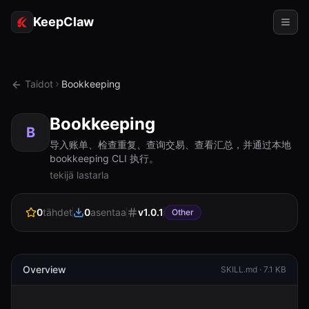
KeepClaw
Agentit
Taidot
Bookkeeping
Taidot
Bookkeeping
Token-käyttö
B
导入账单、检查重复、查询交易、查看汇总，并通过本地
bookkeeping CLI 执行。
Käyttökohteet
tekijä lastarla
Hinnoittelu
0
tähdet
0
asentaa
v
1.0.1
Other
RESURSSIT
Vertaa
Dokumentaatio
Overview
SKILL.md ·
7.1 KB
Tietoja