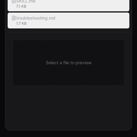
SKILL.md
7.1 KB
troubleshooting.md
1.7 KB
Select a file to preview