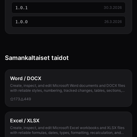
1.0.1
30.3.2026
1.0.0
26.3.2026
Samankaltaiset taidot
Word / DOCX
Create, inspect, and edit Microsoft Word documents and DOCX files
with reliable styles, numbering, tracked changes, tables, sections,
and compatibility check...
173
449
Excel / XLSX
Create, inspect, and edit Microsoft Excel workbooks and XLSX files
with reliable formulas, dates, types, formatting, recalculation, and