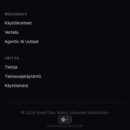
RESURSSIT
Käyttökohteet
Vertailu
Agentic AI Uutiset
YRITYS
Tietoja
Tietosuojakäytäntö
Käyttöehdot
© 2026 KeepClaw. Kaikki oikeudet pidätetään.
Rakennettu Next.js:llä