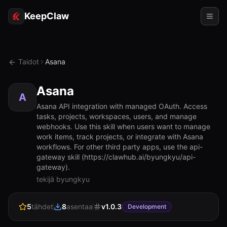
KeepClaw
Agentit
Taidot
Asana
Taidot
Asana
Token-käyttö
A
Asana API integration with managed OAuth. Access
tasks, projects, workspaces, users, and manage
Käyttökohteet
webhooks. Use this skill when users want to manage
work items, track projects, or integrate with Asana
Hinnoittelu
workflows. For other third party apps, use the api-
gateway skill (https://clawhub.ai/byungkyu/api-
RESURSSIT
gateway).
Vertaa
tekijä byungkyu
Dokumentaatio
5
tähdet
8
asentaa
v
1.0.3
Development
Tietoja