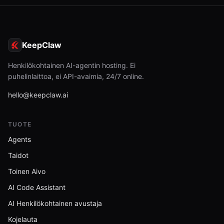
KeepClaw
Henkilökohtainen AI-agentin hosting. Ei
puhelinlaittoa, ei API-avaimia, 24/7 online.
hello@keepclaw.ai
TUOTE
Agents
Taidot
Toinen Aivo
AI Code Assistant
AI Henkilökohtainen avustaja
Kojelauta