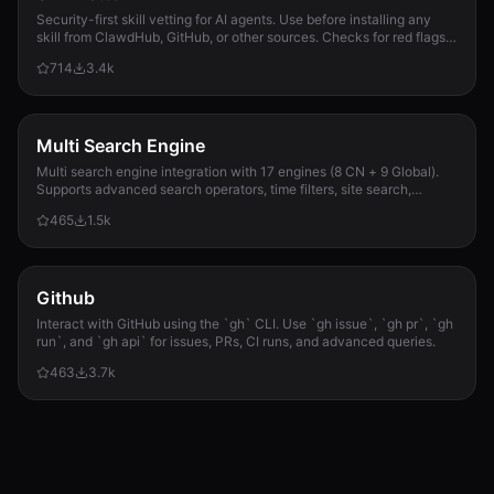
Security-first skill vetting for AI agents. Use before installing any
skill from ClawdHub, GitHub, or other sources. Checks for red flags,
permission scope, and suspicious patterns.
714
3.4k
Multi Search Engine
Multi search engine integration with 17 engines (8 CN + 9 Global).
Supports advanced search operators, time filters, site search,
privacy engines, and WolframAlpha knowledge queries. No API keys
465
1.5k
required.
Github
Interact with GitHub using the `gh` CLI. Use `gh issue`, `gh pr`, `gh
run`, and `gh api` for issues, PRs, CI runs, and advanced queries.
463
3.7k