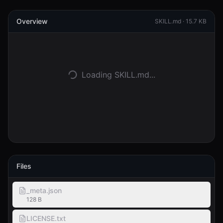
Overview
Kirjaudu
SKILL.md ·
15.7 KB
Aloita
Loading SKILL.md...
Files
_meta.json
128 B
LICENSE.txt