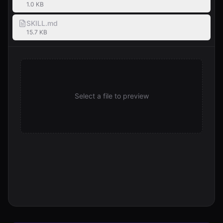
1.0 KB
SKILL.md
15.7 KB
Select a file to preview