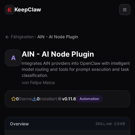
KeepClaw
Agenten
Fähigkeiten
AIN - AI Node Plugin
Fähigkeiten
AIN - AI Node Plugin
Tokenzugriff
A
Integrates AIN providers into OpenClaw with intelligent
model routing and tools for prompt execution and task
Anwendungsfälle
classification.
von Felipe Matos
Preise
RESSOURCEN
0
Sterne
0
installiert
v
0.11.6
Automation
Vergleichen
Dokumentation
Overview
SKILL.md ·
2.9 KB
Über uns