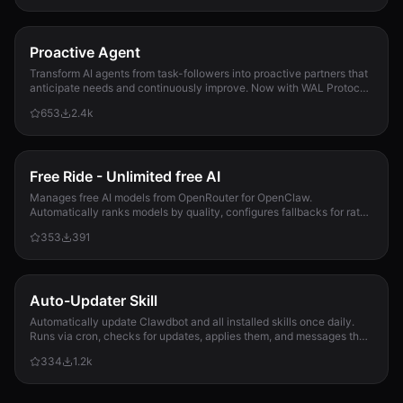
Proactive Agent
Transform AI agents from task-followers into proactive partners that
anticipate needs and continuously improve. Now with WAL Protocol,
Working Buffer, Autonomous Crons, and battle-tested patterns. Part
653
2.4k
of the Hal Stack 🦞
Free Ride - Unlimited free AI
Manages free AI models from OpenRouter for OpenClaw.
Automatically ranks models by quality, configures fallbacks for rate-
limit handling, and updates opencla...
353
391
Auto-Updater Skill
Automatically update Clawdbot and all installed skills once daily.
Runs via cron, checks for updates, applies them, and messages the
user with a summary of what changed.
334
1.2k