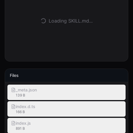
Anmelden
Loading SKILL.md...
Loslegen
Files
_meta.json
139 B
index.d.ts
166 B
index.js
891 B