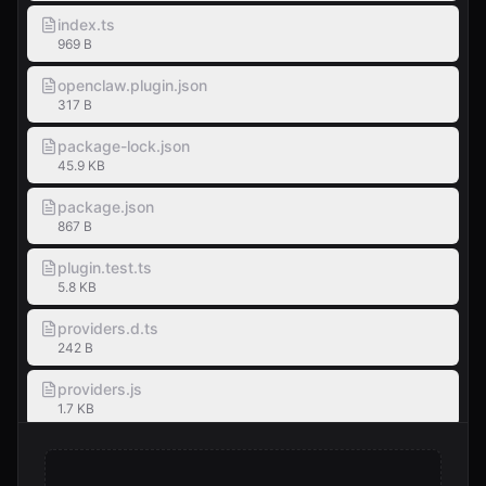
index.ts
969 B
openclaw.plugin.json
317 B
package-lock.json
45.9 KB
package.json
867 B
plugin.test.ts
5.8 KB
providers.d.ts
242 B
providers.js
1.7 KB
providers.ts
1.8 KB