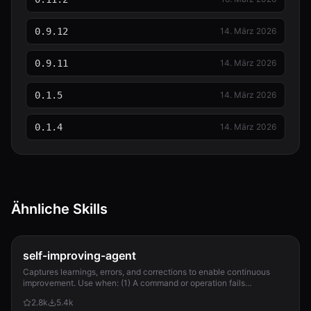
0.9.12
14. März 2026
0.9.11
14. März 2026
0.1.5
14. März 2026
0.1.4
14. März 2026
Ähnliche Skills
self-improving-agent
Captures learnings, errors, and corrections to enable continuous
improvement. Use when: (1) A command or operation fails
unexpectedly, (2) User corrects Clau...
2.8k
5.4k