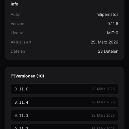
Info
tsconfig.json
389 B
Autor
felipematos
types.d.ts
Version
0.11.6
1.9 KB
Lizenz
MIT-0
types.js
Aktualisiert
29. März 2026
166 B
Dateien
23 Dateien
types.ts
1.8 KB
Versionen (10)
0.11.6
29. März 2026
0.11.4
29. März 2026
0.11.3
29. März 2026
0.11.2
16. März 2026