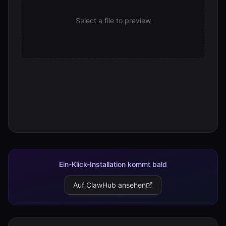
README.md
Select a file to preview
1.4 KB
routing-hook.d.ts
191 B
routing-hook.js
1.0 KB
routing-hook.ts
881 B
SKILL.md
2.9 KB
tools.d.ts
160 B
Ein-Klick-Installation kommt bald
tools.js
Auf ClawHub ansehen
2.2 KB
tools.ts
2.1 KB