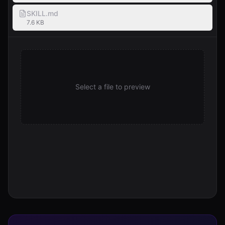
SKILL.md
7.6 KB
Select a file to preview