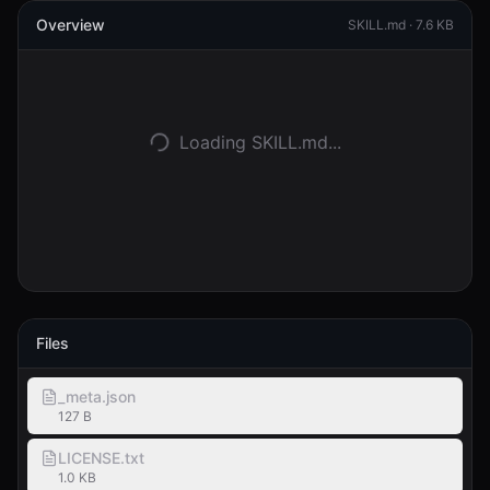
Overview
SKILL.md ·
7.6 KB
登入
開始使用
Loading SKILL.md...
Files
_meta.json
127 B
LICENSE.txt
1.0 KB