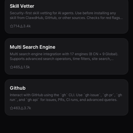
Skill Vetter
Security-first skill vetting for AI agents. Use before installing any
skill from ClawdHub, GitHub, or other sources. Checks for red flags,
permission scope, and suspicious patterns.
714
3.4k
Multi Search Engine
Multi search engine integration with 17 engines (8 CN + 9 Global).
Supports advanced search operators, time filters, site search,
privacy engines, and WolframAlpha knowledge queries. No API keys
465
1.5k
required.
Github
Interact with GitHub using the `gh` CLI. Use `gh issue`, `gh pr`, `gh
run`, and `gh api` for issues, PRs, CI runs, and advanced queries.
463
3.7k