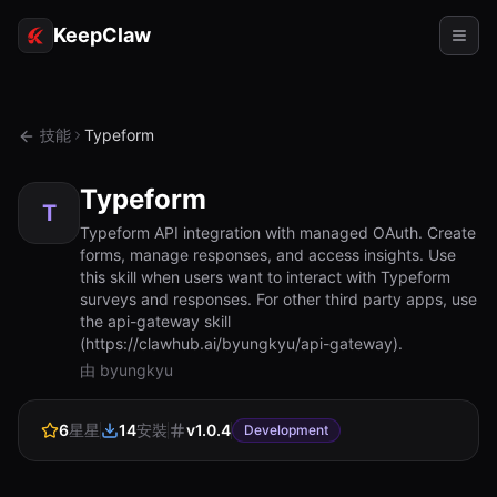
KeepClaw
代理
技能
Typeform
技能
Typeform
令牌存取
T
Typeform API integration with managed OAuth. Create
forms, manage responses, and access insights. Use
使用案例
this skill when users want to interact with Typeform
surveys and responses. For other third party apps, use
定價
the api-gateway skill
(https://clawhub.ai/byungkyu/api-gateway).
資源
由 byungkyu
對比
6
星星
14
安裝
v
1.0.4
文檔
Development
關於