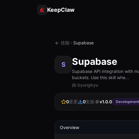
KeepClaw
技能
Supabase
Supabase
S
Supabase API integration with m
buckets. Use this skill whe...
由 byungkyu
0
星星
0
安裝
v
1.0.0
Developmen
Overview