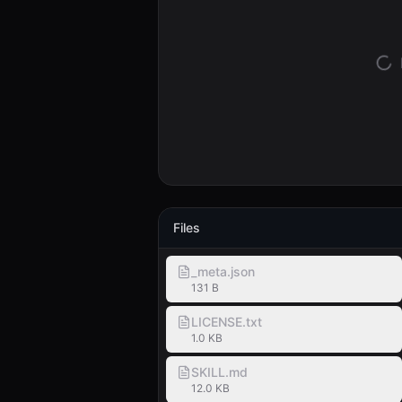
Files
_meta.json
131 B
LICENSE.txt
1.0 KB
SKILL.md
12.0 KB