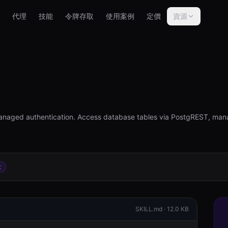
代理
技能
令牌存取
使用案例
定價
資源
anaged authentication. Access database tables via PostgREST, man
t
SKILL.md ·
12.0 KB