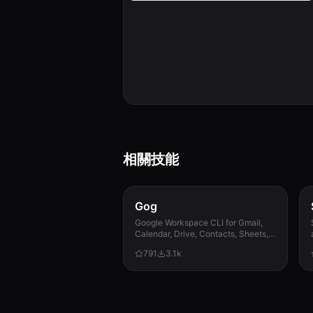
相關技能
Gog
Google Workspace CLI for Gmail,
Calendar, Drive, Contacts, Sheets,
and Docs.
791
3.1k