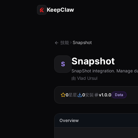
KeepClaw
技能
Snapshot
Snapshot
S
SnapShot integration. Manage da
由 Vlad Ursul
0
星星
0
安裝
v
1.0.0
Data
Overview