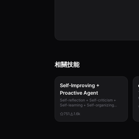
相關技能
Self-Improving +
Proactive Agent
Self-reflection + Self-criticism +
Self-learning + Self-organizing
memory. Agent evaluates its own
751
1.6k
work, catches mistakes, and
improves permanently. Use when...