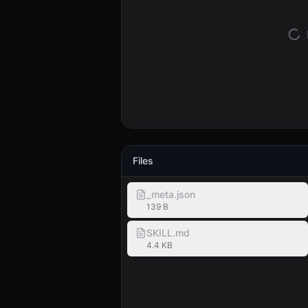
Files
_meta.json
139 B
SKILL.md
4.4 KB