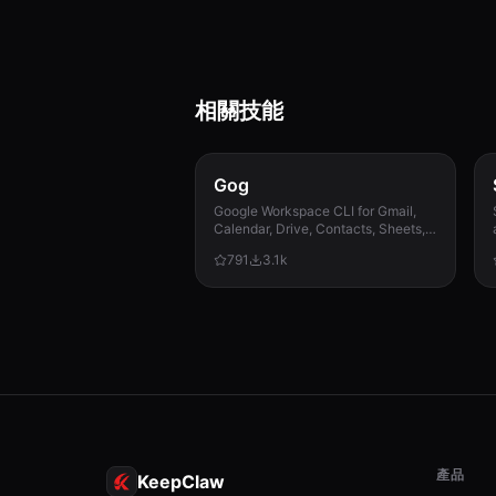
相關技能
Gog
Google Workspace CLI for Gmail,
Calendar, Drive, Contacts, Sheets,
and Docs.
791
3.1k
產品
KeepClaw