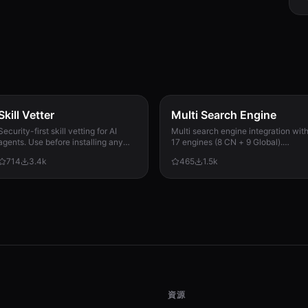
Skill Vetter
Multi Search Engine
Security-first skill vetting for AI
Multi search engine integration wit
agents. Use before installing any
17 engines (8 CN + 9 Global).
skill from ClawdHub, GitHub, or
Supports advanced search
714
3.4k
465
1.5k
other sources. Checks for red flags,
operators, time filters, site search,
permission scope, and suspicious
privacy engines, and WolframAlpha
patterns.
knowledge queries. No API keys
required.
資源