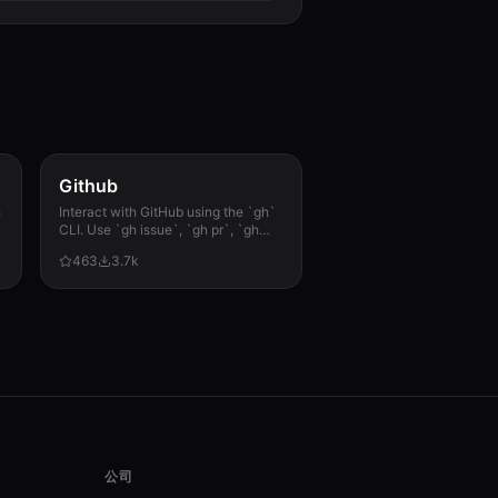
Github
h
Interact with GitHub using the `gh`
CLI. Use `gh issue`, `gh pr`, `gh
run`, and `gh api` for issues, PRs, CI
463
3.7k
runs, and advanced queries.
公司