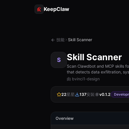
KeepClaw
技能
Skill Scanner
Skill Scanner
S
Scan Clawdbot and MCP skills for
that detects data exfiltration, 
由 bvinci1-design
22
星星
137
安裝
v
0.1.2
Develop
Overview