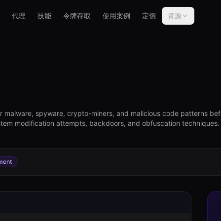
代理
技能
令牌存取
使用案例
定價
資源
 malware, spyware, crypto-miners, and malicious code patterns befor
system modification attempts, backdoors, and obfuscation techniques.
ment