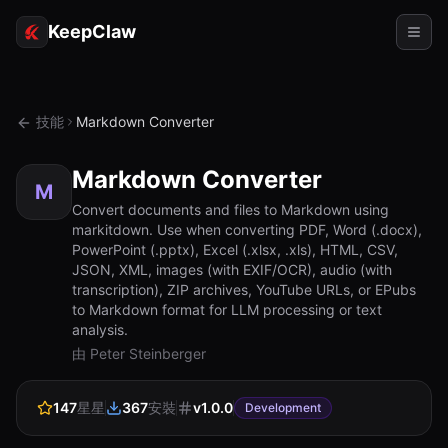
KeepClaw
代理
技能
Markdown Converter
技能
Markdown Converter
令牌存取
M
Convert documents and files to Markdown using
markitdown. Use when converting PDF, Word (.docx),
使用案例
PowerPoint (.pptx), Excel (.xlsx, .xls), HTML, CSV,
JSON, XML, images (with EXIF/OCR), audio (with
定價
transcription), ZIP archives, YouTube URLs, or EPubs
to Markdown format for LLM processing or text
資源
analysis.
對比
由 Peter Steinberger
文檔
147
星星
367
安裝
v
1.0.0
Development
關於