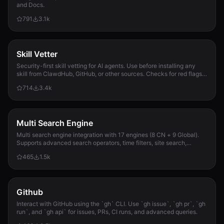
and Docs.
791
3.1k
Skill Vetter
Security-first skill vetting for AI agents. Use before installing any
skill from ClawdHub, GitHub, or other sources. Checks for red flags,
permission scope, and suspicious patterns.
714
3.4k
Multi Search Engine
Multi search engine integration with 17 engines (8 CN + 9 Global).
Supports advanced search operators, time filters, site search,
privacy engines, and WolframAlpha knowledge queries. No API keys
465
1.5k
required.
Github
Interact with GitHub using the `gh` CLI. Use `gh issue`, `gh pr`, `gh
run`, and `gh api` for issues, PRs, CI runs, and advanced queries.