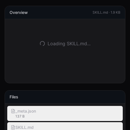
Overview
登入
SKILL.md ·
1.9 KB
開始使用
Loading SKILL.md...
Files
_meta.json
137 B
SKILL.md