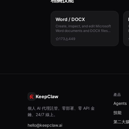
相關技能
local-data.js
3.3 KB
match.js
Word / DOCX
7.2 KB
Create, inspect, and edit Microsoft
Word documents and DOCX files
package-lock.json
with reliable styles, numbering,
95.8 KB
173
449
tracked changes, tables, sections,
and compatibility check...
package-lock.json
7.8 KB
package.json
398 B
package.json
57 B
產品
KeepClaw
README.md
2.9 KB
Agents
個人 AI 代理託管。零部署、零 API 金
技能
run-handler.js
鑰、24/7 線上。
1.3 KB
第二大
hello@keepclaw.ai