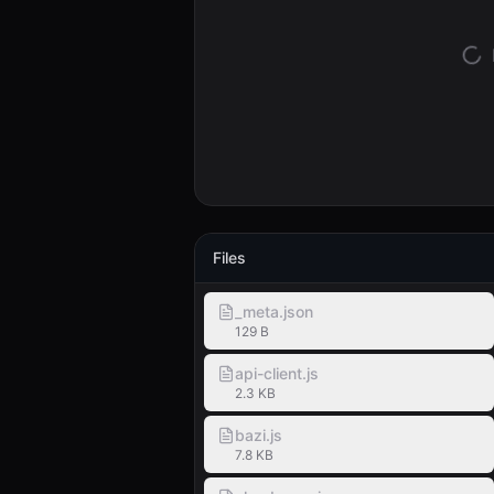
Files
_meta.json
129 B
api-client.js
2.3 KB
bazi.js
7.8 KB