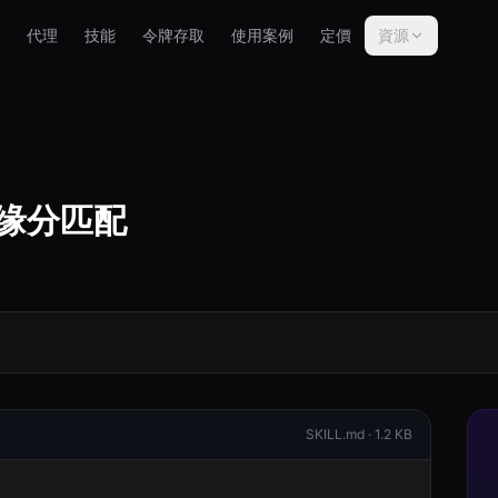
代理
技能
令牌存取
使用案例
定價
資源
八字缘分匹配
SKILL.md ·
1.2 KB