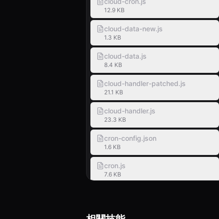
cloud-cron.js
12.9 KB
cloud-data-new.js
1.3 KB
cloud-data.js
8.4 KB
cloud-handler-patched.js
21.1 KB
cloud-handler.js
23.3 KB
cron-config.json
1.6 KB
cron.js
7.6 KB
data.js
4.5 KB