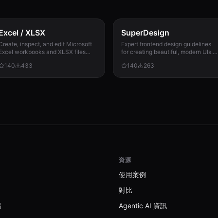
Excel / XLSX
SuperDesign
Create, inspect, and edit Microsoft
Expert frontend design guidelines
Excel workbooks and XLSX files
for creating beautiful, modern UIs.
with reliable formulas, dates, types,
Use when building landing pages,
140
433
140
263
formatting, recalculation, and
dashboards, or any user interface.
template preservation...
資源
使用案例
對比
腦
Agentic AI 資訊