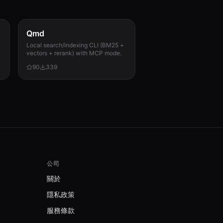
Qmd
Local search/indexing CLI (BM25 +
vectors + rerank) with MCP mode.
90
339
公司
關於
隱私政策
服務條款