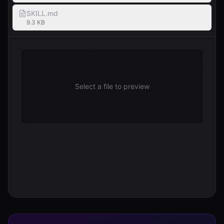
SKILL.md
9.3 KB
Select a file to preview