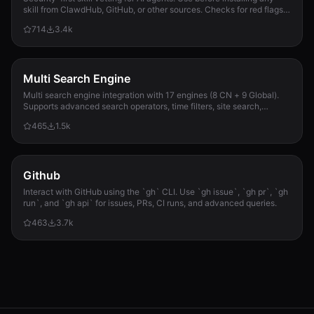
skill from ClawdHub, GitHub, or other sources. Checks for red flags,
permission scope, and suspicious patterns.
714
3.4k
Multi Search Engine
Multi search engine integration with 17 engines (8 CN + 9 Global).
Supports advanced search operators, time filters, site search,
privacy engines, and WolframAlpha knowledge queries. No API keys
465
1.5k
required.
Github
Interact with GitHub using the `gh` CLI. Use `gh issue`, `gh pr`, `gh
run`, and `gh api` for issues, PRs, CI runs, and advanced queries.
463
3.7k