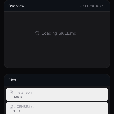
Overview
SKILL.md ·
9.3 KB
登入
開始使用
Loading SKILL.md...
Files
_meta.json
130 B
LICENSE.txt
1.0 KB