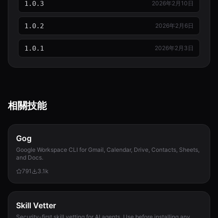
1.0.3
2026年2月10日
1.0.2
2026年2月6日
1.0.1
2026年2月3日
相關技能
Gog
Google Workspace CLI for Gmail, Calendar, Drive, Contacts, Sheets,
and Docs.
791
3.1k
Skill Vetter
Security-first skill vetting for AI agents. Use before installing any