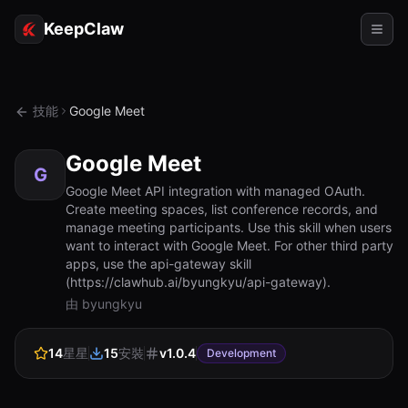
KeepClaw
代理
技能
Google Meet
技能
Google Meet
令牌存取
G
Google Meet API integration with managed OAuth.
Create meeting spaces, list conference records, and
使用案例
manage meeting participants. Use this skill when users
want to interact with Google Meet. For other third party
定價
apps, use the api-gateway skill
(https://clawhub.ai/byungkyu/api-gateway).
資源
由 byungkyu
對比
14
星星
15
安裝
v
1.0.4
文檔
Development
關於