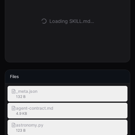
登入
Loading SKILL.md...
開始使用
Files
_meta.json
132 B
agent-contract.md
4.9 KB
astronomy.py
123 B