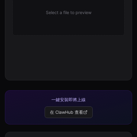
chunk-03.json
Select a file to preview
126.3 KB
chunk-03.json
178.2 KB
chunk-04.json
191.3 KB
chunk-04.json
106.3 KB
chunk-05.json
152.8 KB
chunk-06.json
188.9 KB
一鍵安裝即將上線
chunk-07.json
在 ClawHub 查看
153.4 KB
chunk-08.json
153.3 KB