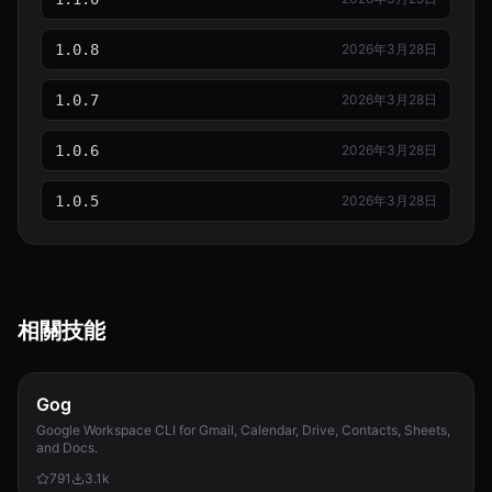
go_stargazing.py
488 B
1.0.8
2026年3月28日
index.json
1.0.7
2026年3月28日
901 B
index.json
1.0.6
2026年3月28日
298 B
1.0.5
2026年3月28日
lunar_query.py
3.6 KB
models.py
3.0 KB
相關技能
output-schema-current.md
6.4 KB
refinement-naming-plan.md
Gog
2.4 KB
Google Workspace CLI for Gmail, Calendar, Drive, Contacts, Sheets,
and Docs.
reply-regression-scenarios.md
4.0 KB
791
3.1k