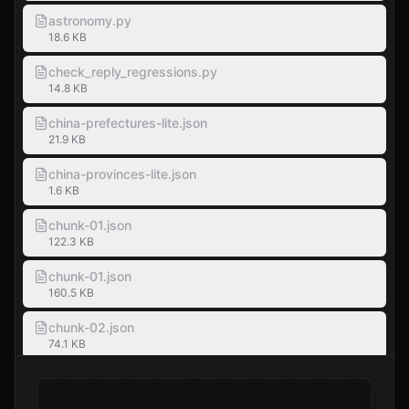
astronomy.py
18.6 KB
check_reply_regressions.py
14.8 KB
china-prefectures-lite.json
21.9 KB
china-provinces-lite.json
1.6 KB
chunk-01.json
122.3 KB
chunk-01.json
160.5 KB
chunk-02.json
74.1 KB
chunk-02.json
124.0 KB