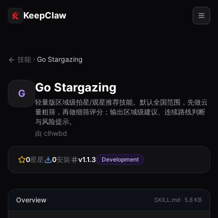
KeepClaw
代理
技能
Go Stargazing
技能
Go Stargazing
令牌存取
G
轻量版区域级拍星/观星推荐技能。默认全国范围，先做云
量粗筛，再做细筛评分；输出区域级建议、连续路线判断
使用案例
与风险提示。
由 clhwbd
定價
資源
0
星星
0
安裝
v
1.1.3
Development
對比
文檔
Overview
SKILL.md ·
5.8 KB
關於