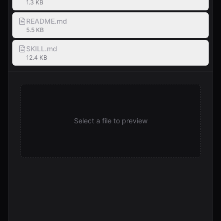
1.3 KB
README.md
5.5 KB
SKILL.md
12.4 KB
Select a file to preview