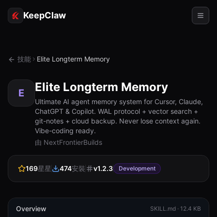
KeepClaw
代理
技能
Elite Longterm Memory
技能
Elite Longterm Memory
令牌存取
E
Ultimate AI agent memory system for Cursor, Claude,
ChatGPT & Copilot. WAL protocol + vector search +
使用案例
git-notes + cloud backup. Never lose context again.
Vibe-coding ready.
定價
由 NextFrontierBuilds
資源
169
星星
474
安裝
v
1.2.3
對比
Development
文檔
關於
Overview
SKILL.md ·
12.4 KB