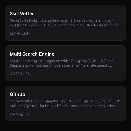
Skill Vetter
Security-first skill vetting for AI agents. Use before installing any
skill from ClawdHub, GitHub, or other sources. Checks for red flags,
permission scope, and suspicious patterns.
714
3.4k
Multi Search Engine
Multi search engine integration with 17 engines (8 CN + 9 Global).
Supports advanced search operators, time filters, site search,
privacy engines, and WolframAlpha knowledge queries. No API keys
465
1.5k
required.
Github
Interact with GitHub using the `gh` CLI. Use `gh issue`, `gh pr`, `gh
run`, and `gh api` for issues, PRs, CI runs, and advanced queries.
463
3.7k