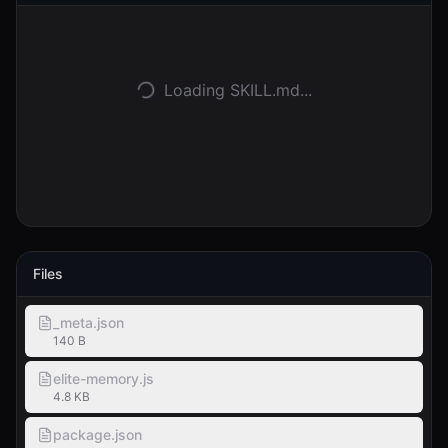
登入
開始使用
Loading SKILL.md...
Files
_meta.json
140 B
elite-memory.js
4.8 KB
package.json