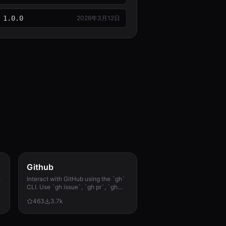
1.0.0
2026年3月12日
Github
h
Interact with GitHub using the `gh`
CLI. Use `gh issue`, `gh pr`, `gh
run`, and `gh api` for issues, PRs, CI
463
3.7k
runs, and advanced queries.