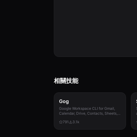
相關技能
Gog
Google Workspace CLI for Gmail,
Calendar, Drive, Contacts, Sheets,
and Docs.
791
3.1k