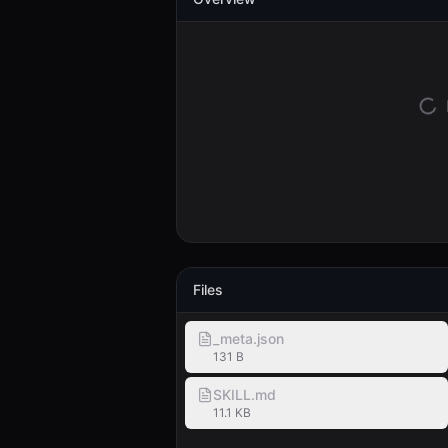
Files
_meta.json
131 B
SKILL.md
11.1 KB