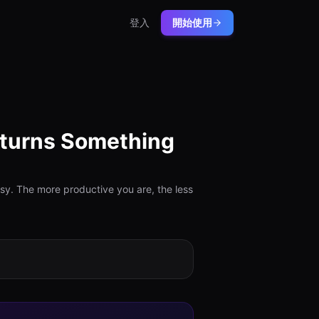
登入
開始使用
Returns Something
usy. The more productive you are, the less