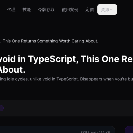
代理
技能
令牌存取
使用案例
定價
資源
t, This One Returns Something Worth Caring About.
void in TypeScript, This One 
About.
ring idle cycles, unlike void in TypeScript. Disappears when you're b
t
SKILL.md ·
11.1 KB