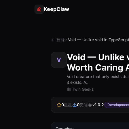
KeepClaw
技能
Void — Unlike void in TypeScrip
Void — Unlike 
V
Worth Caring 
Void creature that only exists du
it exists. A...
由 Twin Geeks
0
星星
0
安裝
v
1.0.2
Developmen
Overview