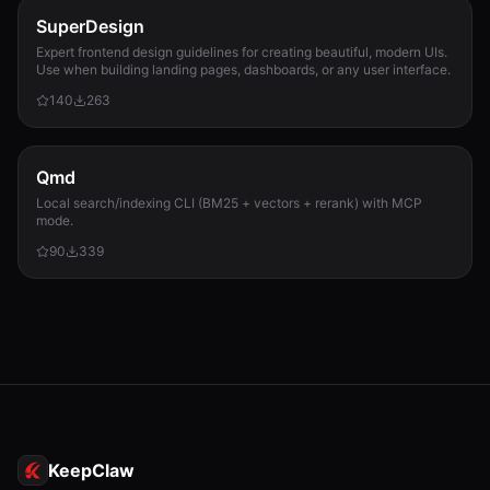
SuperDesign
Expert frontend design guidelines for creating beautiful, modern UIs.
Use when building landing pages, dashboards, or any user interface.
140
263
Qmd
Local search/indexing CLI (BM25 + vectors + rerank) with MCP
mode.
90
339
KeepClaw