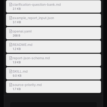
clarification-question-bank.md
2.1 KB
example_report_input.json
3.1 KB
openai.yaml
268 B
README.md
1.2 KB
report-json-schema.md
1.9 KB
SKILL.md
9.0 KB
source-priority.md
1.7 KB