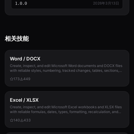
1.0.0
2026年3月13日
相关技能
Word / DOCX
Create, inspect, and edit Microsoft Word documents and DOCX files
with reliable styles, numbering, tracked changes, tables, sections,
and compatibility check...
173
449
Excel / XLSX
Create, inspect, and edit Microsoft Excel workbooks and XLSX files
with reliable formulas, dates, types, formatting, recalculation, and
template preservation...
140
433