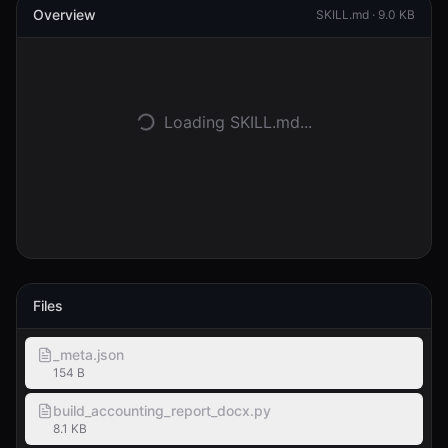
Overview
SKILL.md ·
9.0 KB
登录
开始使用
Loading SKILL.md...
Files
_meta.json
154 B
build_accounting_report_docx.py
8.1 KB