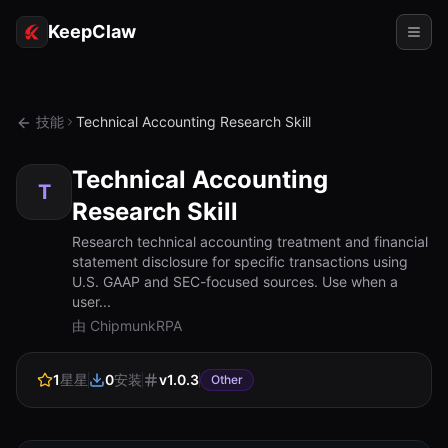
KeepClaw
代理
技能
Technical Accounting Research Skill
技能
Technical Accounting
令牌访问
T
Research Skill
使用案例
Research technical accounting treatment and financial
statement disclosure for specific transactions using
定价
U.S. GAAP and SEC-focused sources. Use when a
user...
资源
由 ChipmunkRPA
对比
1
星星
0
安装
v
1.0.3
Other
文档
关于