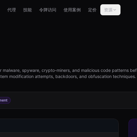
代理
技能
令牌访问
使用案例
定价
资源
 malware, spyware, crypto-miners, and malicious code patterns befor
system modification attempts, backdoors, and obfuscation techniques.
ment