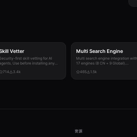
Skill Vetter
Multi Search Engine
Security-first skill vetting for AI
Multi search engine integration wit
agents. Use before installing any
17 engines (8 CN + 9 Global).
skill from ClawdHub, GitHub, or
Supports advanced search
714
3.4k
465
1.5k
other sources. Checks for red flags,
operators, time filters, site search,
permission scope, and suspicious
privacy engines, and WolframAlpha
patterns.
knowledge queries. No API keys
required.
资源