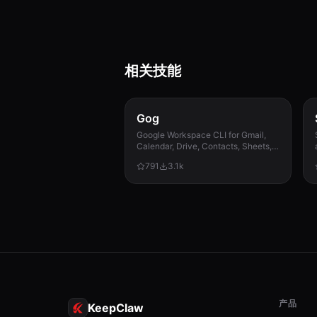
相关技能
Gog
Google Workspace CLI for Gmail,
Calendar, Drive, Contacts, Sheets,
and Docs.
791
3.1k
产品
KeepClaw