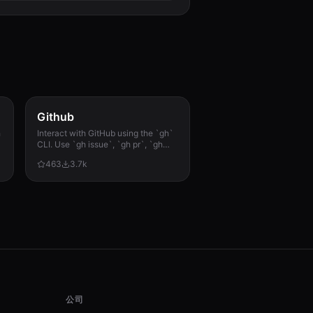
Github
h
Interact with GitHub using the `gh`
CLI. Use `gh issue`, `gh pr`, `gh
run`, and `gh api` for issues, PRs, CI
463
3.7k
runs, and advanced queries.
公司