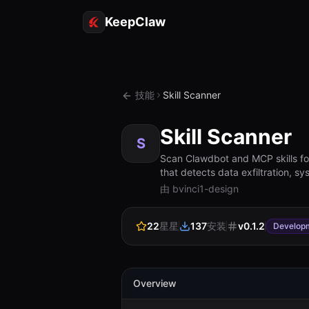
KeepClaw
技能
Skill Scanner
Skill Scanner
S
Scan Clawdbot and MCP skills for
that detects data exfiltration, 
由 bvinci1-design
22
星星
137
安装
v
0.1.2
Develop
Overview