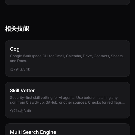
相关技能
Gog
Google Workspace CLI for Gmail, Calendar, Drive, Contacts, Sheets,
and Docs.
791
3.1k
Skill Vetter
Security-first skill vetting for AI agents. Use before installing any
skill from ClawdHub, GitHub, or other sources. Checks for red flags,
permission scope, and suspicious patterns.
714
3.4k
Multi Search Engine