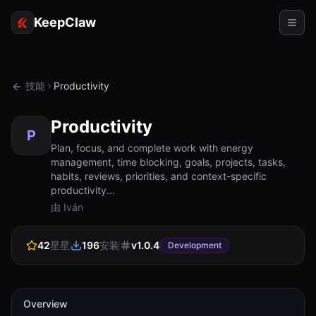
KeepClaw
代理
技能
Productivity
技能
Productivity
令牌访问
P
Plan, focus, and complete work with energy
management, time blocking, goals, projects, tasks,
使用案例
habits, reviews, priorities, and context-specific
productivity...
定价
由 Iván
资源
42
星星
196
安装
v
1.0.4
对比
Development
文档
关于
Overview