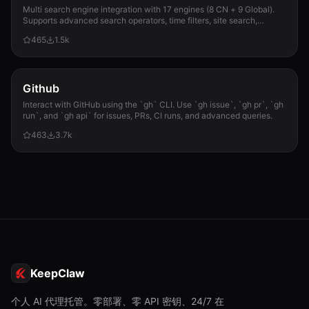
Multi search engine integration with 17 engines (8 CN + 9 Global).
Supports advanced search operators, time filters, site search,
privacy engines, and WolframAlpha knowledge queries. No API keys
465
1.5k
required.
Github
Interact with GitHub using the `gh` CLI. Use `gh issue`, `gh pr`, `gh
run`, and `gh api` for issues, PRs, CI runs, and advanced queries.
463
3.7k
KeepClaw
个人 AI 代理托管。零部署、零 API 密钥、24/7 在