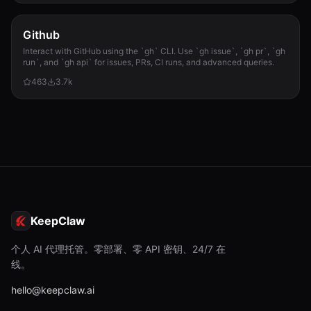
Github
Interact with GitHub using the `gh` CLI. Use `gh issue`, `gh pr`, `gh
run`, and `gh api` for issues, PRs, CI runs, and advanced queries.
463
3.7k
KeepClaw
个人 AI 代理托管。零部署、零 API 密钥、24/7 在
线。
hello@keepclaw.ai