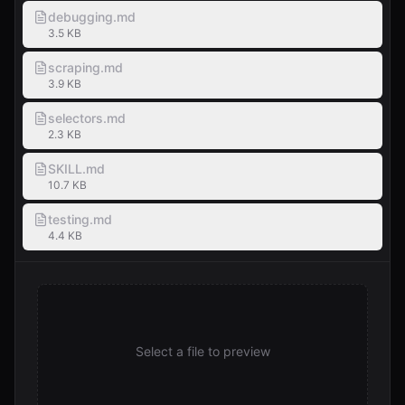
debugging.md
3.5 KB
scraping.md
3.9 KB
selectors.md
2.3 KB
SKILL.md
10.7 KB
testing.md
4.4 KB
Select a file to preview