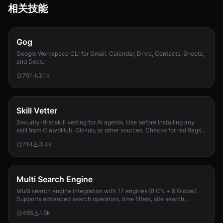
相关技能
Gog
Google Workspace CLI for Gmail, Calendar, Drive, Contacts, Sheets,
and Docs.
791
3.1k
Skill Vetter
Security-first skill vetting for AI agents. Use before installing any
skill from ClawdHub, GitHub, or other sources. Checks for red flags,
permission scope, and suspicious patterns.
714
3.4k
Multi Search Engine
Multi search engine integration with 17 engines (8 CN + 9 Global).
Supports advanced search operators, time filters, site search,
privacy engines, and WolframAlpha knowledge queries. No API keys
465
1.5k
required.