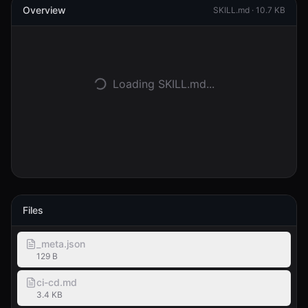
Overview
SKILL.md ·
10.7 KB
登录
开始使用
Loading SKILL.md...
Files
_meta.json
129 B
ci-cd.md
3.4 KB