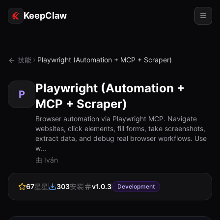
KeepClaw
代理
技能
Playwright (Automation + MCP + Scraper)
技能
Playwright (Automation +
令牌访问
P
MCP + Scraper)
使用案例
Browser automation via Playwright MCP. Navigate
websites, click elements, fill forms, take screenshots,
定价
extract data, and debug real browser workflows. Use
w...
资源
由 Iván
对比
67
星星
303
安装
v
1.0.3
Development
文档
关于