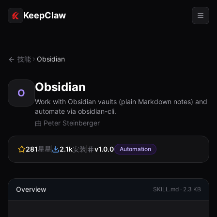
KeepClaw
代理
技能
Obsidian
技能
Obsidian
令牌访问
O
Work with Obsidian vaults (plain Markdown notes) and
automate via obsidian-cli.
使用案例
由 Peter Steinberger
定价
281
星星
2.1k
安装
v
1.0.0
Automation
资源
对比
文档
Overview
SKILL.md ·
2.3 KB
关于