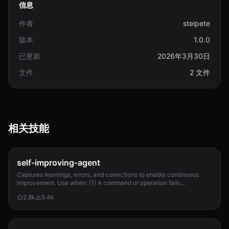
信息
作者
steipete
版本
1.0.0
已更新
2026年3月30日
文件
2 文件
相关技能
self-improving-agent
Captures learnings, errors, and corrections to enable continuous
improvement. Use when: (1) A command or operation fails
unexpectedly, (2) User corrects Clau...
2.8k
5.4k