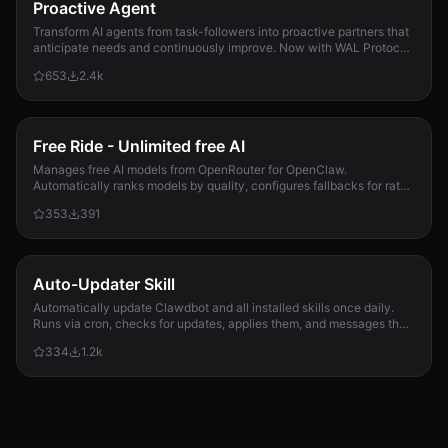
Proactive Agent
Transform AI agents from task-followers into proactive partners that
anticipate needs and continuously improve. Now with WAL Protocol,
Working Buffer, Autonomous Crons, and battle-tested patterns. Part
653
2.4k
of the Hal Stack 🦞
Free Ride - Unlimited free AI
Manages free AI models from OpenRouter for OpenClaw.
Automatically ranks models by quality, configures fallbacks for rate-
limit handling, and updates opencla...
353
391
Auto-Updater Skill
Automatically update Clawdbot and all installed skills once daily.
Runs via cron, checks for updates, applies them, and messages the
user with a summary of what changed.
334
1.2k