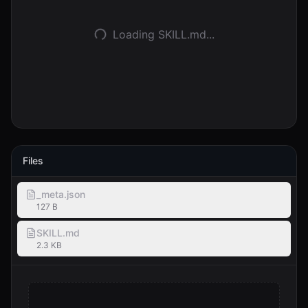
登录
Loading SKILL.md...
开始使用
Files
_meta.json
127 B
SKILL.md
2.3 KB