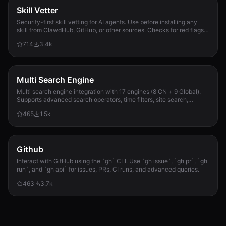
Skill Vetter
Security-first skill vetting for AI agents. Use before installing any
skill from ClawdHub, GitHub, or other sources. Checks for red flags,
permission scope, and suspicious patterns.
714
3.4k
Multi Search Engine
Multi search engine integration with 17 engines (8 CN + 9 Global).
Supports advanced search operators, time filters, site search,
privacy engines, and WolframAlpha knowledge queries. No API keys
465
1.5k
required.
Github
Interact with GitHub using the `gh` CLI. Use `gh issue`, `gh pr`, `gh
run`, and `gh api` for issues, PRs, CI runs, and advanced queries.
463
3.7k