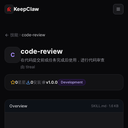
KeepClaw
代理
技能
code-review
技能
code-review
令牌访问
C
在代码提交前或任务完成后使用，进行代码审查
使用案例
由 tlreal
定价
0
星星
0
安装
v
1.0.0
Development
资源
对比
Overview
SKILL.md ·
1.6 KB
文档
关于