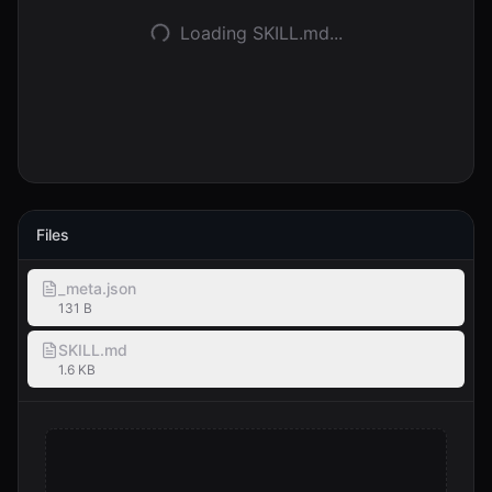
Loading SKILL.md...
登录
开始使用
Files
_meta.json
131 B
SKILL.md
1.6 KB