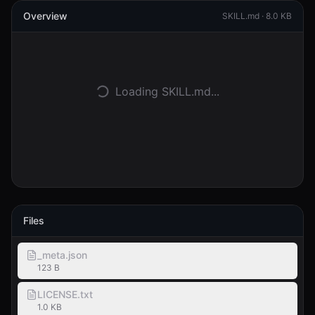
Overview
SKILL.md ·
8.0 KB
Войти
Начать
Loading SKILL.md...
Files
_meta.json
123 B
LICENSE.txt
1.0 KB