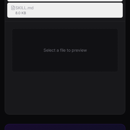
SKILL.md
8.0 KB
Select a file to preview