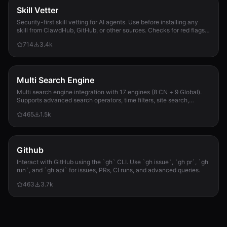
Skill Vetter
Security-first skill vetting for AI agents. Use before installing any
skill from ClawdHub, GitHub, or other sources. Checks for red flags,
permission scope, and suspicious patterns.
714
3.4k
Multi Search Engine
Multi search engine integration with 17 engines (8 CN + 9 Global).
Supports advanced search operators, time filters, site search,
privacy engines, and WolframAlpha knowledge queries. No API keys
465
1.5k
required.
Github
Interact with GitHub using the `gh` CLI. Use `gh issue`, `gh pr`, `gh
run`, and `gh api` for issues, PRs, CI runs, and advanced queries.
463
3.7k