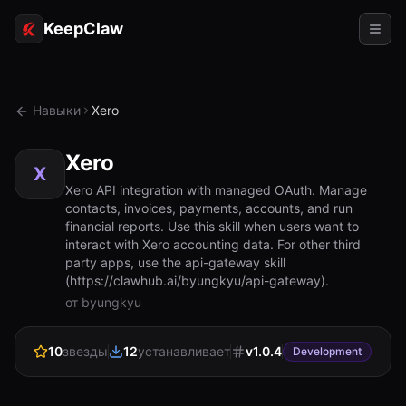
KeepClaw
Агенты
Навыки
Xero
Навыки
Xero
Доступ к токену
X
Xero API integration with managed OAuth. Manage
contacts, invoices, payments, accounts, and run
Примеры использования
financial reports. Use this skill when users want to
interact with Xero accounting data. For other third
Цены
party apps, use the api-gateway skill
(https://clawhub.ai/byungkyu/api-gateway).
РЕСУРСЫ
от byungkyu
Сравнить
10
звезды
12
устанавливает
v
1.0.4
Документация
Development
О нас