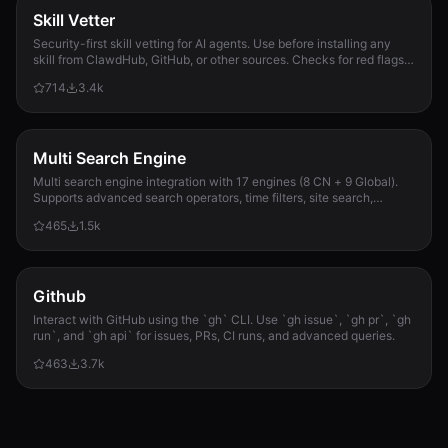
Skill Vetter
Security-first skill vetting for AI agents. Use before installing any
skill from ClawdHub, GitHub, or other sources. Checks for red flags,
permission scope, and suspicious patterns.
714
3.4k
Multi Search Engine
Multi search engine integration with 17 engines (8 CN + 9 Global).
Supports advanced search operators, time filters, site search,
privacy engines, and WolframAlpha knowledge queries. No API keys
465
1.5k
required.
Github
Interact with GitHub using the `gh` CLI. Use `gh issue`, `gh pr`, `gh
run`, and `gh api` for issues, PRs, CI runs, and advanced queries.
463
3.7k