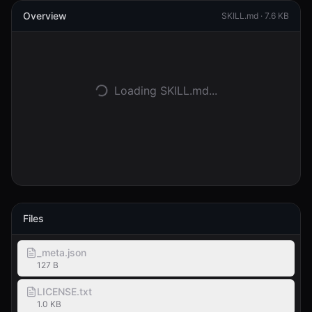
Overview
SKILL.md ·
7.6 KB
Войти
Начать
Loading SKILL.md...
Files
_meta.json
127 B
LICENSE.txt
1.0 KB