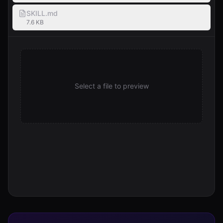
SKILL.md
7.6 KB
Select a file to preview