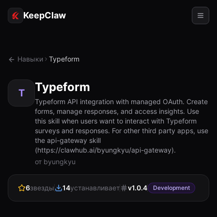
KeepClaw
Агенты
Навыки
Typeform
Навыки
Typeform
Доступ к токену
T
Typeform API integration with managed OAuth. Create
forms, manage responses, and access insights. Use
Примеры использования
this skill when users want to interact with Typeform
surveys and responses. For other third party apps, use
Цены
the api-gateway skill
(https://clawhub.ai/byungkyu/api-gateway).
РЕСУРСЫ
от byungkyu
Сравнить
6
звезды
14
устанавливает
v
1.0.4
Документация
Development
О нас