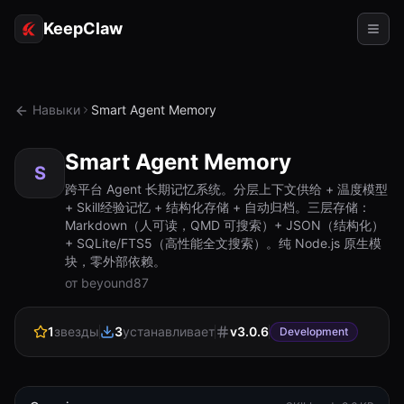
KeepClaw
Агенты
Навыки
Smart Agent Memory
Навыки
Smart Agent Memory
Доступ к токену
S
跨平台 Agent 长期记忆系统。分层上下文供给 + 温度模型
+ Skill经验记忆 + 结构化存储 + 自动归档。三层存储：
Примеры использования
Markdown（人可读，QMD 可搜索）+ JSON（结构化）
+ SQLite/FTS5（高性能全文搜索）。纯 Node.js 原生模
Цены
块，零外部依赖。
от beyound87
РЕСУРСЫ
Сравнить
1
звезды
3
устанавливает
v
3.0.6
Development
Документация
О нас