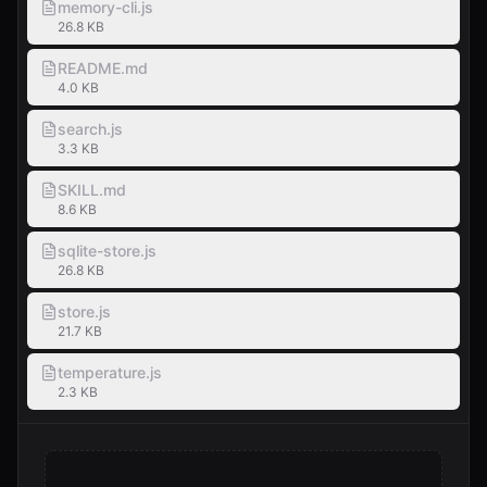
memory-cli.js
26.8 KB
README.md
4.0 KB
search.js
3.3 KB
SKILL.md
8.6 KB
sqlite-store.js
26.8 KB
store.js
21.7 KB
temperature.js
2.3 KB