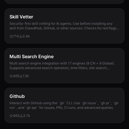
Skill Vetter
Security-first skill vetting for AI agents. Use before installing any
skill from ClawdHub, GitHub, or other sources. Checks for red flags,
permission scope, and suspicious patterns.
714
3.4k
Multi Search Engine
Multi search engine integration with 17 engines (8 CN + 9 Global).
Supports advanced search operators, time filters, site search,
privacy engines, and WolframAlpha knowledge queries. No API keys
465
1.5k
required.
Github
Interact with GitHub using the `gh` CLI. Use `gh issue`, `gh pr`, `gh
run`, and `gh api` for issues, PRs, CI runs, and advanced queries.
463
3.7k