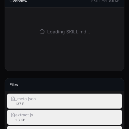
Overview
SKILL.md ·
8.6 KB
Войти
Начать
Loading SKILL.md...
Files
_meta.json
137 B
extract.js
1.3 KB