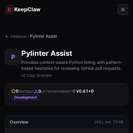
KeepClaw
Агенты
Навыки
Pylinter Assist
Навыки
Pylinter Assist
Доступ к токену
P
Provides context-aware Python linting with pattern-
based heuristics for reviewing GitHub pull requests.
Примеры использования
от Clay Graham
Цены
0
звезды
0
устанавливает
v
0.4.1+0
РЕСУРСЫ
Development
Сравнить
Документация
Overview
SKILL.md ·
7.8 KB
О нас