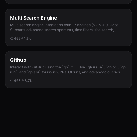
Multi Search Engine
Multi search engine integration with 17 engines (8 CN + 9 Global).
Supports advanced search operators, time filters, site search,
privacy engines, and WolframAlpha knowledge queries. No API keys
465
1.5k
required.
Github
Interact with GitHub using the `gh` CLI. Use `gh issue`, `gh pr`, `gh
run`, and `gh api` for issues, PRs, CI runs, and advanced queries.
463
3.7k