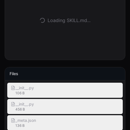
Войти
Loading SKILL.md...
Начать
Files
__init__.py
106 B
__init__.py
456 B
_meta.json
136 B