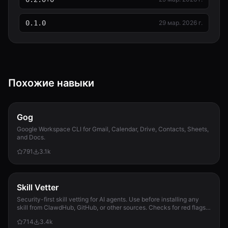
0.1.0
29 мар. 2026 г.
Похожие навыки
Gog
Google Workspace CLI for Gmail, Calendar, Drive, Contacts, Sheets,
and Docs.
791
3.1k
Skill Vetter
Security-first skill vetting for AI agents. Use before installing any
skill from ClawdHub, GitHub, or other sources. Checks for red flags,
permission scope, and suspicious patterns.
714
3.4k