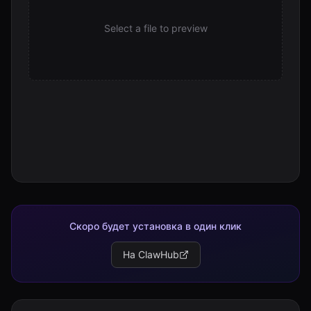
publish.sh
Select a file to preview
8.2 KB
pyproject.toml
732 B
react.py
3.8 KB
README.md
6.0 KB
reporter.py
5.2 KB
secrets.py
3.4 KB
Скоро будет установка в один клик
SKILL.md
На ClawHub
7.8 KB