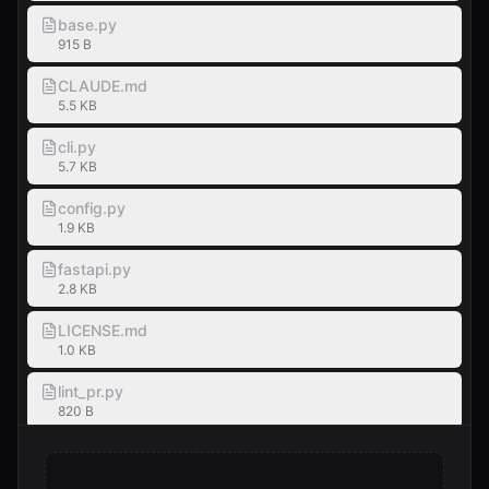
base.py
915 B
CLAUDE.md
5.5 KB
cli.py
5.7 KB
config.py
1.9 KB
fastapi.py
2.8 KB
LICENSE.md
1.0 KB
lint_pr.py
820 B
linter.py
5.8 KB