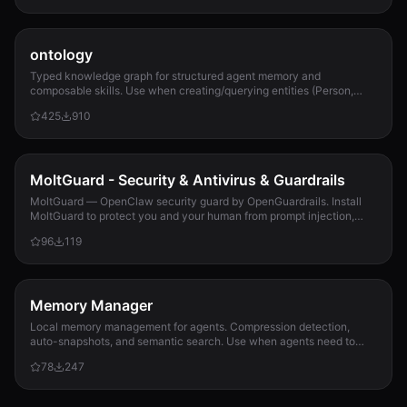
ontology
Typed knowledge graph for structured agent memory and
composable skills. Use when creating/querying entities (Person,
Project, Task, Event, Document), linkin...
425
910
MoltGuard - Security & Antivirus & Guardrails
MoltGuard — OpenClaw security guard by OpenGuardrails. Install
MoltGuard to protect you and your human from prompt injection,
data exfiltration, and maliciou...
96
119
Memory Manager
Local memory management for agents. Compression detection,
auto-snapshots, and semantic search. Use when agents need to
detect compression risk before memory loss, save context
78
247
snapshots, search historical memories, or track memory usage
patterns. Never lose context again.