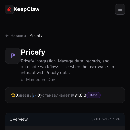
KeepClaw
Агенты
Навыки
Pricefy
Навыки
Pricefy
Доступ к токену
P
Pricefy integration. Manage data, records, and
automate workflows. Use when the user wants to
Примеры использования
interact with Pricefy data.
от Membrane Dev
Цены
РЕСУРСЫ
0
звезды
0
устанавливает
v
1.0.0
Data
Сравнить
Документация
Overview
SKILL.md ·
4.4 KB
О нас