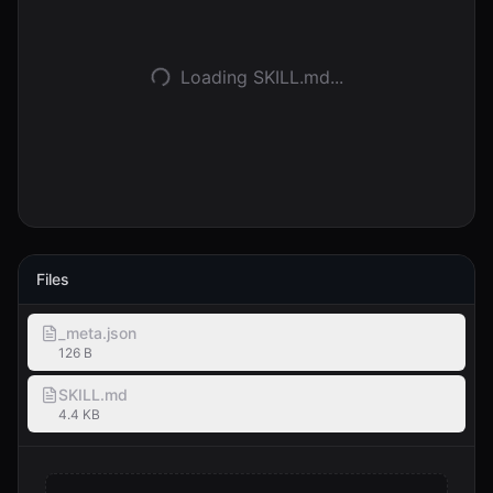
Войти
Loading SKILL.md...
Начать
Files
_meta.json
126 B
SKILL.md
4.4 KB