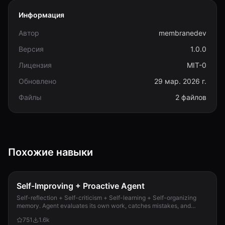
Информация
Автор
membranedev
Версия
1.0.0
Лицензия
MIT-0
Обновлено
29 мар. 2026 г.
Файлы
2 файлов
Похожие навыки
Self-Improving + Proactive Agent
Self-reflection + Self-criticism + Self-learning + Self-organizing
memory. Agent evaluates its own work, catches mistakes, and
improves permanently. Use when...
751
1.6k