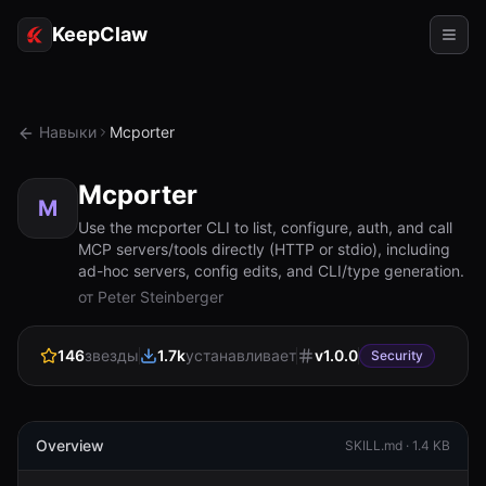
KeepClaw
Агенты
Навыки
Mcporter
Навыки
Mcporter
Доступ к токену
M
Use the mcporter CLI to list, configure, auth, and call
MCP servers/tools directly (HTTP or stdio), including
Примеры использования
ad-hoc servers, config edits, and CLI/type generation.
от Peter Steinberger
Цены
РЕСУРСЫ
146
звезды
1.7k
устанавливает
v
1.0.0
Security
Сравнить
Документация
Overview
SKILL.md ·
1.4 KB
О нас