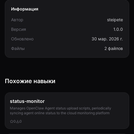
Информация
Автор
steipete
Версия
1.0.0
Обновлено
30 мар. 2026 г.
Файлы
2 файлов
Похожие навыки
status-monitor
Manages OpenClaw Agent status upload scripts, periodically
syncing agent online status to the cloud monitoring platform
0
0