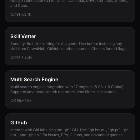
Google Workspace CLI for Gmail, Calendar, Drive, Contacts, Sheets,
and Docs.
791
3.1k
Skill Vetter
Security-first skill vetting for AI agents. Use before installing any
skill from ClawdHub, GitHub, or other sources. Checks for red flags,
permission scope, and suspicious patterns.
714
3.4k
Multi Search Engine
Multi search engine integration with 17 engines (8 CN + 9 Global).
Supports advanced search operators, time filters, site search,
privacy engines, and WolframAlpha knowledge queries. No API keys
465
1.5k
required.
Github
Interact with GitHub using the `gh` CLI. Use `gh issue`, `gh pr`, `gh
run`, and `gh api` for issues, PRs, CI runs, and advanced queries.