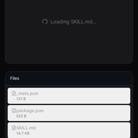
Войти
Loading SKILL.md...
Начать
Files
_meta.json
131 B
package.json
523 B
SKILL.md
14.7 KB