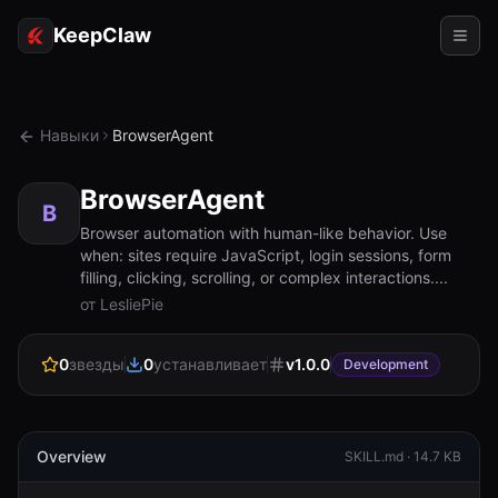
KeepClaw
Агенты
Навыки
BrowserAgent
Навыки
BrowserAgent
Доступ к токену
B
Browser automation with human-like behavior. Use
when: sites require JavaScript, login sessions, form
Примеры использования
filling, clicking, scrolling, or complex interactions....
от LesliePie
Цены
РЕСУРСЫ
0
звезды
0
устанавливает
v
1.0.0
Development
Сравнить
Документация
Overview
SKILL.md ·
14.7 KB
О нас