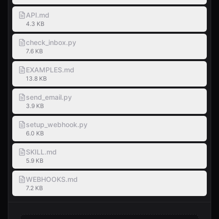
API.md
4.3 KB
check_inbox.py
7.6 KB
EXAMPLES.md
13.8 KB
send_email.py
3.9 KB
setup_webhook.py
6.0 KB
SKILL.md
5.9 KB
WEBHOOKS.md
7.2 KB