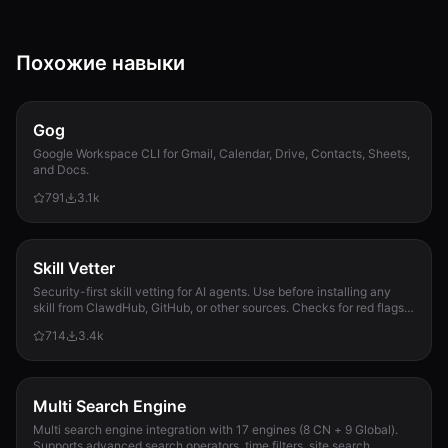
Похожие навыки
Gog
Google Workspace CLI for Gmail, Calendar, Drive, Contacts, Sheets,
and Docs.
791
3.1k
Skill Vetter
Security-first skill vetting for AI agents. Use before installing any
skill from ClawdHub, GitHub, or other sources. Checks for red flags,
permission scope, and suspicious patterns.
714
3.4k
Multi Search Engine
Multi search engine integration with 17 engines (8 CN + 9 Global).
Supports advanced search operators, time filters, site search,