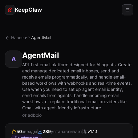
KeepClaw
Агенты
Навыки
AgentMail
Навыки
AgentMail
Доступ к токену
A
API-first email platform designed for AI agents. Create
and manage dedicated email inboxes, send and
Примеры использования
receive emails programmatically, and handle email-
based workflows with webhooks and real-time events.
Цены
Use when you need to set up agent email identity,
send emails from agents, handle incoming email
РЕСУРСЫ
workflows, or replace traditional email providers like
Сравнить
Gmail with agent-friendly infrastructure.
от adboio
Документация
50
звезды
289
устанавливает
v
1.1.1
О нас
Development