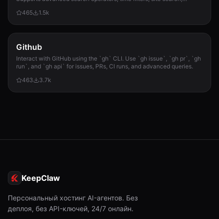
privacy engines, and WolframAlpha knowledge queries. No API keys
465
1.5k
required.
Github
Interact with GitHub using the `gh` CLI. Use `gh issue`, `gh pr`, `gh
run`, and `gh api` for issues, PRs, CI runs, and advanced queries.
463
3.7k
KeepClaw
Персональный хостинг AI-агентов. Без
деплоя, без API-ключей, 24/7 онлайн.