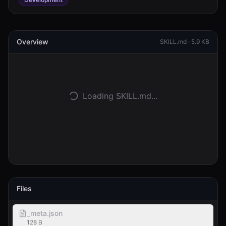
Войти
Overview
SKILL.md ·
5.9 KB
Начать
Loading SKILL.md...
Files
_meta.json
128 B